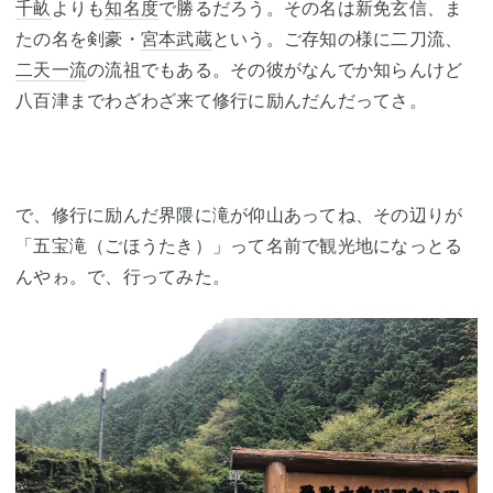
千畝
よりも
知名度
で勝るだろう。その名は新免玄信、ま
たの名を剣豪・
宮本武蔵
という。ご存知の様に二刀流、
二天一流
の流祖でもある。その彼がなんでか知らんけど
八百津までわざわざ来て修行に励んだんだってさ。
で、修行に励んだ界隈に滝が仰山あってね、その辺りが
「五宝滝（ごほうたき）」って名前で観光地になっとる
んやゎ。で、行ってみた。