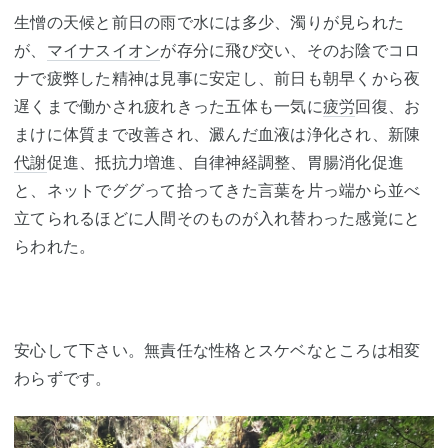
生憎の天候と前日の雨で水には多少、濁りが見られた
が、
マイナスイオン
が存分に飛び交い、そのお陰でコロ
ナで疲弊した精神は見事に安定し、前日も朝早くから夜
遅くまで働かされ疲れきった五体も一気に
疲労
回復、お
まけに体質まで改善され、澱んだ血液は浄化され、新陳
代謝
促進、抵抗力増進、自律神経調整、胃腸消化促進
と、ネットでググって拾ってきた言葉を片っ端から並べ
立てられるほどに人間そのものが入れ替わった感覚にと
らわれた。
安心して下さい。無責任な性格とスケベなところは相変
わらずです。