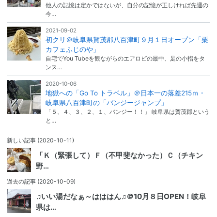
他人の記憶は定かではないが、自分の記憶が正しければ先週の
今…
2021-09-02
初クリ＠岐阜県賀茂郡八百津町９月１日オープン「栗
カフェふじのや」
自宅でYou Tubeを観ながらのエアロビの最中、足の小指をタ
ンス…
2020-10-06
地獄への「Go To トラベル」＠日本一の落差215ｍ・
岐阜県八百津町の「バンジージャンプ」
「５、４、３、２、１、バンジー！！」 岐阜県は賀茂郡という
と…
新しい記事
(2020-10-11)
「Ｋ（緊張して）Ｆ（不甲斐なかった）Ｃ（チキン
野…
過去の記事
(2020-10-09)
♫いい湯だなぁ～はははん♫＠10月８日OPEN！岐阜
県は…