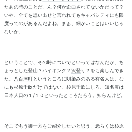
たあの時のことだ。ん？何か歪曲されてないかだって？
いや、全てを思い出せと言われてもキャパシティにも限
度ってのがあるんだよね。まぁ、細かいことはいいじゃ
ないか。
ということで、その時についでといってはなんだが、ち
ょっとした登山？ハイキング？
沢登
り？をも楽しんでき
た。
八百津町
というところに馴染みのある有名人は、な
にも
杉原千畝
だけではない。
杉原千畝
にしろ、
知名度
は
日本人口の１/１０といったところだろう。知らんけど。
そこでもう御一方をご紹介したいと思う。恐らくは
杉原